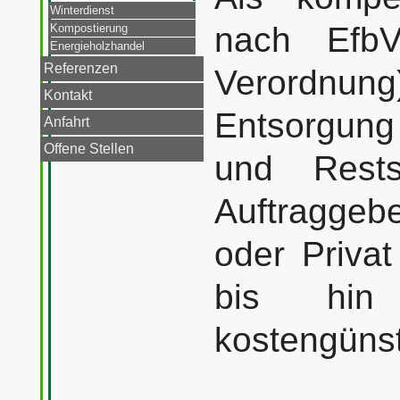
Winterdienst
nach EfbV 
Kompostierung
Energieholzhandel
Referenzen
Verordnung)
Kontakt
Entsorgung
Anfahrt
Offene Stellen
und Rests
Auftragge
oder Priva
bis hin
kostengüns