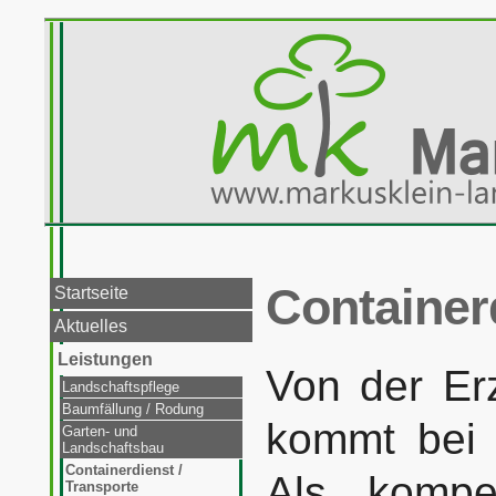
Container
Startseite
Aktuelles
Leistungen
Von der Er
Landschaftspflege
Baumfällung / Rodung
kommt bei 
Garten- und
Landschaftsbau
Containerdienst /
Als kompet
Transporte