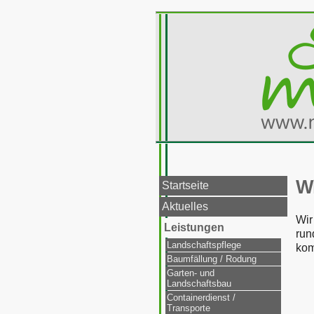
Wi
Startseite
Aktuelles
Wir
Leistungen
run
Landschaftspflege
kom
Baumfällung / Rodung
Garten- und
Landschaftsbau
Containerdienst /
Transporte